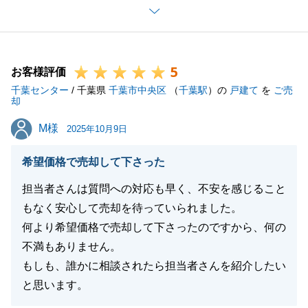
安堵しております。
引き続き何かお困りの事がございましたらお気軽にご
相談くださいませ。
5
どうぞよろしくお願いいたします。
お客様評価
千葉センター
/ 千葉県
千葉市中央区
（
千葉駅
）の
戸建て
を
ご売
却
M様
M様
2025年10月9日
閉じる
希望価格で売却して下さった
担当者さんは質問への対応も早く、不安を感じること
もなく安心して売却を待っていられました。
何より希望価格で売却して下さったのですから、何の
不満もありません。
もしも、誰かに相談されたら担当者さんを紹介したい
と思います。