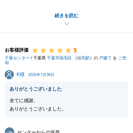
約1年掛かりましたが、納得いただける取引でござい
続きを読む
ましたら何よりでございます。
また近くに伺った際はご挨拶させていただきます。
ありがとうございました。
5
お客様評価
千葉センター
/ 千葉県
千葉市稲毛区
（
稲毛駅
）の
戸建て
を
ご売
閉じる
却
K様
K様
2025年7月30日
ありがとうございました
全てに感謝。
ありがとうございました。
東急リバブル
センターからの返答