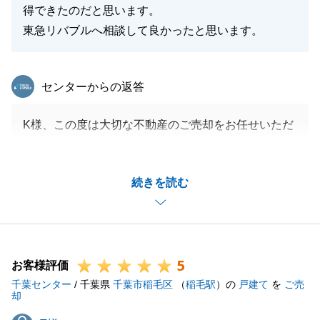
得できたのだと思います。
東急リバブルへ相談して良かったと思います。
東急リバブル
センターからの返答
K様、この度は大切な不動産のご売却をお任せいただ
き、誠にありがとうございます。
ご売却に関しまして信頼を頂きましたこと大変嬉しく
続きを読む
思います。
今後も何かお手伝いできることがございましたらお気
軽にお申しつけくださいませ。よろしくお願いいたし
ます。
5
お客様評価
千葉センター
/ 千葉県
千葉市稲毛区
（
稲毛駅
）の
戸建て
を
ご売
却
閉じる
T様