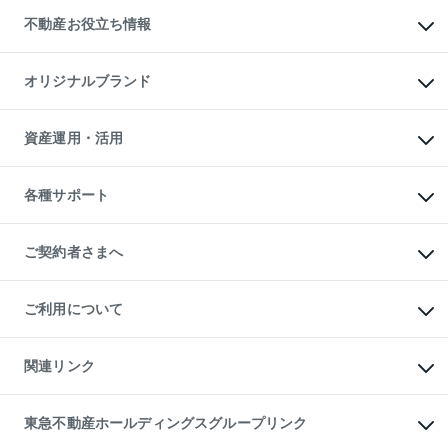
投資用不動産
貸すときの流れ
事業用不動産
不動産お役立ち情報
貸すガイド
マンション投資
投資用マンション
不動産AIアドバイザー Tellus Talk
マンション一棟
マンションライブラリー
オリジナルブランド
アパート経営
人気マンションランキング
アパート投資用物件
暮らしに役立つ不動産メディア

収益物件
当社売主リノベーションマンション
「Lnote」
ビル購入（ビル一棟）
一棟リノベーションマンション

資産運用・活用
不動産相場・不動産価格情報
投資用不動産の売却査定
L`GENTE（ルジェンテ）
不動産売却FAQ
事業用不動産の売却査定
区分リノベーションマンション

不動産コラム・ニュース
等価交換事業
海外不動産
Lideas（リディアス）
不動産用語集
不動産M&A
各種サポート
投資用一棟レジデンスWELL

不動産なんでもネット相談室
アセットマネジメント・出資
SQUARE（ウェルスクエア）
住まいの税金
不動産小口投資

シニア向けサポート
物件一括検索（購入＆賃貸）
LEGACIA（レガシア）
相続サポート
ご契約者さまへ
リフォームサポート
ご契約者さまサポートメニュー
ご紹介・再契約特典
ご利用について
入居者様専用-各種ご案内（賃貸）
東急こすもす会「こすもすWeb」
本人確認に関するお客様へのお願い
金融商品取引について
関連リンク
東急リバブル ソーシャルメディアポリシー
ご意見・お問い合わせ（金融商品取引専用の相談・お問い合わせ窓口）
すまいValue
保険募集におけるプライバシー・ポリシー
これからご結婚される方に東急百貨店のブライダルクラブ
東急不動産ホールディングスグループリンク
ダイレクトメール（郵送物）・Eメールなどの送付停止について
人材サービスのご用命は 東急リバブルスタッフ株式会社まで
宅地建物取引業者の皆様へ