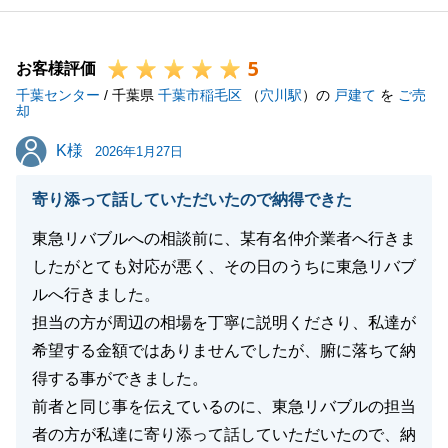
5
お客様評価
千葉センター
/ 千葉県
千葉市稲毛区
（
穴川駅
）の
戸建て
を
ご売
却
K様
K様
2026年1月27日
寄り添って話していただいたので納得できた
東急リバブルへの相談前に、某有名仲介業者へ行きま
したがとても対応が悪く、その日のうちに東急リバブ
ルへ行きました。
担当の方が周辺の相場を丁寧に説明くださり、私達が
希望する金額ではありませんでしたが、腑に落ちて納
得する事ができました。
前者と同じ事を伝えているのに、東急リバブルの担当
者の方が私達に寄り添って話していただいたので、納