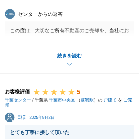
東急リバブル
センターからの返答
この度は、大切なご所有不動産のご売却を、当社にお
任せいただき誠にありがとうございました。
お褒めのお言葉をいただき大変うれしく思います。
続きを読む
今後とも、当社にお手伝いできることがございました
ら、お気軽にお申し付けください。
5
お客様評価
閉じる
千葉センター
/ 千葉県
千葉市中央区
（
蘇我駅
）の
戸建て
を
ご売
却
E様
E様
2025年9月2日
とても丁寧に接して頂いた