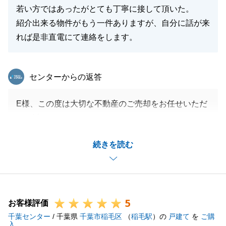
若い方ではあったがとても丁寧に接して頂いた。
紹介出来る物件がもう一件ありますが、自分に話が来
れば是非直電にて連絡をします。
東急リバブル
センターからの返答
E様、この度は大切な不動産のご売却をお任せいただ
き、誠にありがとうございます。
ガス管の撤去から残置物の撤去まで、ご協力頂きまし
続きを読む
たことが無事お引き渡しに繋がったかと存じます。
今後も何かお手伝いできることがございましたらお気
軽にお申しつけくださいませ。よろしくお願いいたし
ます。
5
お客様評価
千葉センター
/ 千葉県
千葉市稲毛区
（
稲毛駅
）の
戸建て
を
ご購
入