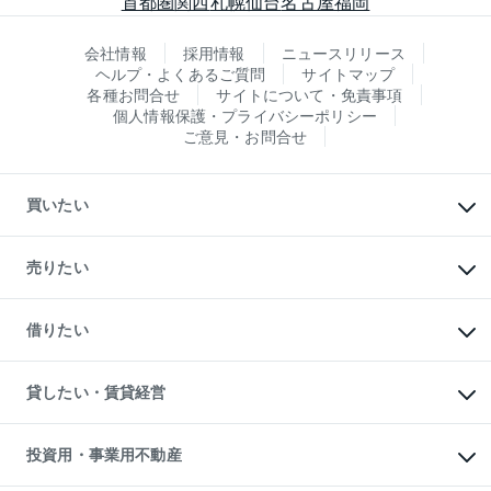
首都圏
関西
札幌
仙台
名古屋
福岡
会社情報
採用情報
ニュースリリース
ヘルプ・よくあるご質問
サイトマップ
各種お問合せ
サイトについて・免責事項
個人情報保護・プライバシーポリシー
ご意見・お問合せ
買いたい
マンションの購入
新築・分譲マンションの購入
売りたい
中古マンションの購入
一戸建ての購入
マンションの売却・査定
新築一戸建ての購入
一戸建ての売却・査定
借りたい
中古一戸建ての購入
土地の売却・査定
土地の購入
スピードAI査定
不動産購入の流れ
物件を借りる
不動産売却について
注目キーワード物件特集
オフィス・店舗の賃貸
貸したい・賃貸経営
不動産査定について
購入ガイド
借りるときの流れ
売却サービス
借りるガイド
不動産売却の流れ
無料賃料査定
多言語対応
不動産買換えの流れ
マンション賃料データ
投資用・事業用不動産
売却ガイド
賃貸管理プラン
English
繁体中文
簡体中文
リロケーションについて