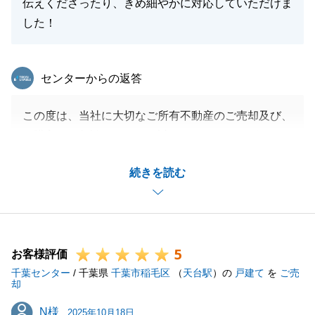
伝えくださったり、きめ細やかに対応していただけま
した！
東急リバブル
センターからの返答
この度は、当社に大切なご所有不動産のご売却及び、
ご購入のご相談をいただき誠にありがとうございま
す。
続きを読む
当社サービス「立替払い」をご利用いただき、お住み
替えがスムーズに完了いたしましたこと、私も嬉しく
思います。
今後とも、当社にお手伝いのできることがございまし
5
たら、お気軽にお申し付けくださいませ。
お客様評価
千葉センター
/ 千葉県
千葉市稲毛区
（
天台駅
）の
戸建て
を
ご売
却
N様
N様
2025年10月18日
閉じる