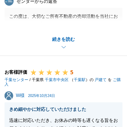
センターからの返答
この度は、大切なご所有不動産の売却活動を当社にお
任せいただき、誠にありがとうございました。
お褒めの言葉をいただき、大変うれしく思います。
続きを読む
今後とも、当社にお手伝いのできることがございまし
たら、お気軽にお申し付けくださいませ。
お知り合い、ご友人等のご紹介もお待ちしておりま
す。よろしくお願い申し上げます。
5
お客様評価
千葉センター
/ 千葉県
千葉市中央区
（
千葉駅
）の
戸建て
を
ご購
入
閉じる
W様
W様
2025年10月24日
きめ細やかに対応していただけました
迅速に対応いただき、お休みの時等も遅くなる旨をお