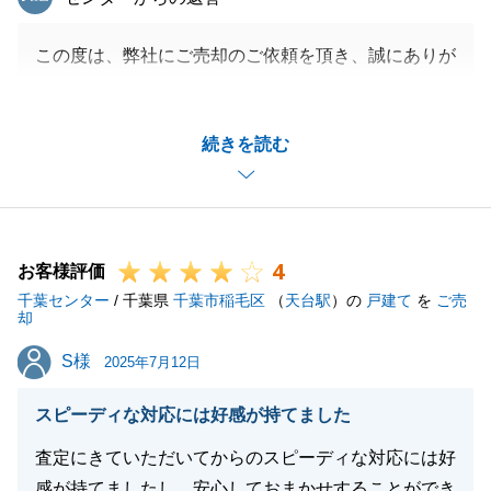
この度は、弊社にご売却のご依頼を頂き、誠にありが
とうございました。
遠方につき中々お会いすることが出来ませんでした
続きを読む
が、ご契約前から何度もお打合せをさせて頂くなど、
ご協力頂きましたお陰で、無事お取引を完了すること
が出来ました。
今後とも弊社にてお手伝いできることがございました
4
ら、お気軽にお申し付け下さいませ。
お客様評価
千葉センター
/ 千葉県
千葉市稲毛区
（
天台駅
）の
戸建て
を
ご売
却
S様
S様
2025年7月12日
閉じる
スピーディな対応には好感が持てました
査定にきていただいてからのスピーディな対応には好
感が持てましたし、安心しておまかせすることができ