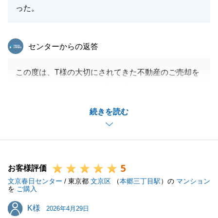
った。
東急リバブル
センターからの返答
この度は、T様の大切にされてきた不動産のご売却を
弊社にお任せくださり、誠に有難うございました。
お忙しい中、ご契約及びお引渡しに向けての準備にも
続きを読む
快く、かつ迅速にご協力いただいたからこそ、トラブ
ル等もなく、スムーズにご成立に至ることができまし
た。
また、今回の取引において、Ｔ様には励みになるお言
5
葉を数多く頂きました。
お客様評価
文京春日センター
今後の営業人生の糧とさせて頂きます。
/ 東京都
文京区
（
本郷三丁目駅
）の
マンション
を
ご購入
これからも不動産に関するご相談やお悩みなどありま
K様
K様
したら、いつでもお気軽にご連絡いただけますと幸い
2026年4月29日