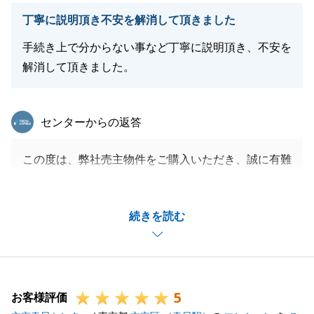
でございます。
丁寧に説明頂き不安を解消して頂きました
私共々、今後とも弊社を末永くご愛顧賜りますようお
願い申し上げます。
手続き上で分からない事など丁寧に説明頂き、不安を
解消して頂きました。
閉じる
東急リバブル
センターからの返答
この度は、弊社売主物件をご購入いただき、誠に有難
うございました。
立地や間取りなど、K様がお気に召していただけたお
続きを読む
部屋にてお話を進めることができ、私自身も大変嬉し
く思っております。
これから新しいお住まいで、Ｋ様ご家族皆様が笑顔あ
ふれる素敵な時間を重ねていかれますことを、心より
5
お祈り申し上げます。
お客様評価