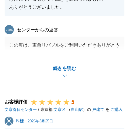
ありがとうございました。
東急リバブル
センターからの返答
この度は、東急リバブルをご利用いただきありがとう
ございました。
無事にお取引が終了できたのも、H様の迅速なご対応
続きを読む
があってのことだと思います。
今後も不動産に関することでお困りな点がございまし
たら、お気軽にお申し付けください。
引き続きよろしくお願いいたします。
5
お客様評価
文京春日センター
/ 東京都
文京区
（
白山駅
）の
戸建て
を
ご購入
閉じる
N様
N様
2026年3月25日