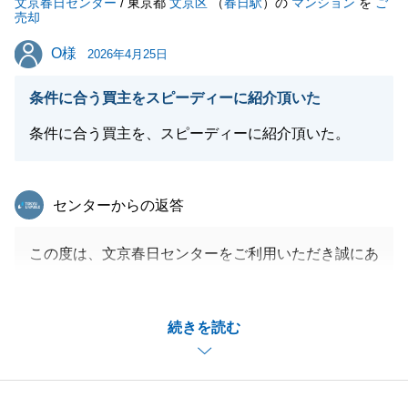
文京春日センター
今後も不動産に関してのご質問やご相談などがござい
/ 東京都
文京区
（
春日駅
）の
マンション
を
ご
売却
ましたら、いつでもお気軽にご連絡下さいませ。
O様
O様
私共々、今後とも弊社を末永くご愛顧賜りますよう、
2026年4月25日
お願い申し上げます。
条件に合う買主をスピーディーに紹介頂いた
条件に合う買主を、スピーディーに紹介頂いた。
閉じる
東急リバブル
センターからの返答
この度は、文京春日センターをご利用いただき誠にあ
りがとうございました。
スピーディーに買主様とのご縁がつくれて何よりでご
続きを読む
ざいます。
ご紹介の方等がいらっしゃいましたらご連絡お気軽に
お待ちしております。
今後とも、よろしくお願いいたします。