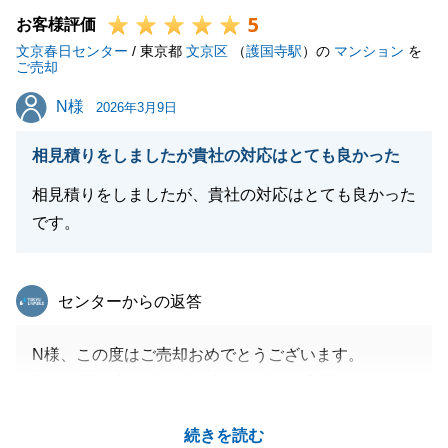
5
のご協力をいただいたからこそ、諸手続きが順調に進
お客様評価
文京春日センター
み、無事にご成約に至ることができました。
/ 東京都
文京区
（
護国寺駅
）の
マンション
を
ご売却
これから新しいお住まいで、N様ご家族皆様が笑顔溢
N様
N様
れる素敵な時間を重ねていかれますことを、心よりお
2026年3月9日
祈り申し上げます。
相見積りをしましたが貴社の対応はとても良かった
私共々、今後とも弊社を末永くご愛顧賜りますよう、
お願い申し上げます。
相見積りをしましたが、貴社の対応はとても良かった
です。
閉じる
東急リバブル
センターからの返答
N様、この度はご売却おめでとうございます。
数ある不動産会社会社の中で当社をご利用いただけた
こと大変うれしく思います。
続きを読む
今後、何かお役に立てる機会がございましたらお気軽