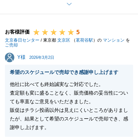
にご相談頂けますと幸いです。
誠にありがとうございました。
5
お客様評価
文京春日センター
/ 東京都
文京区
（
茗荷谷駅
）の
マンション
を
閉じる
ご売却
Y様
Y様
2026年3月2日
希望のスケジュールで売却でき感謝申し上げます
他社に比べても終始誠実なご対応でした。
査定額も変に盛ることなく、販売価格の妥当性につい
ても率直なご意見をいただきました。
販促はチラシ投函以外は見えにくいところがありまし
たが、結果として希望のスケジュールで売却でき、感
謝申し上げます。