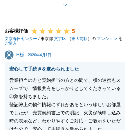
て買主様を見つけることができ、私自身も大変嬉しく
思っております。
S様は親御様のご売却の代理人として、ご契約および
5
お引渡しに際しての準備等快くご協力いただいたから
お客様評価
文京春日センター
こそ、無事にご成立に至ることができました。
/ 東京都
文京区
（
東大前駅
）の
マンション
を
ご購入
今後も不動産に関するお困り事などございましたら、
H様
H様
いつでもお気軽にご連絡下さい。
2026年4月1日
私共々、今後とも弊社を末永くご愛顧を賜りますよ
安心して手続きを進められました
う、お願い申し上げます。
営業担当の方と契約担当の方との間で、横の連携もス
ムーズで、情報共有をしっかりとしてくださっている
印象を持ちました。
閉じる
登記簿上の物件情報にずれがあるという珍しいお部屋
でしたが、売買契約書上での明記、火災保険申し込み
時の表示など、わかりやすくご対応・ご教示をいただ
けたので、安心して手続きを進められました。