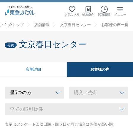
お気に入り
検索条件
閲覧履歴
メニュー
買・仲介トップ
店舗情報
文京春日センター
お客様の声一覧
文京春日センター
売買
お客様の声
店舗詳細
表示はアンケート回収日順（回収日が同じ場合は評価が高い順）