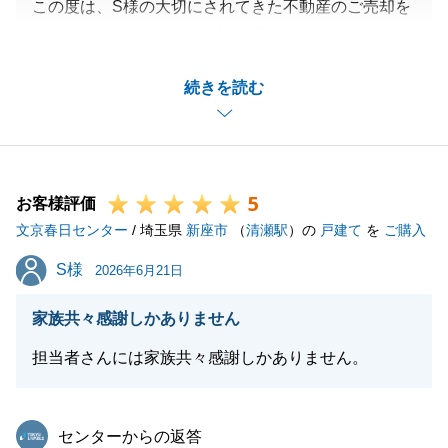
この度は、S様の大切にされてきた不動産のご売却を
弊社にお任せくださり、誠に有難うございました。
また、お忙しい中アンケートにご回答いただき、かつ
続きを読む
嬉しいお言葉をいただきまして、大変光栄に思いま
す。
お忙しい中、ご契約及びお引渡しに向けての準備に快
くご協力いただいたからこそ、トラブル等なく無事に
5
ご成約に至ることができました。
お客様評価
文京春日センター
今後も不動産に関するご相談がございましたら、いつ
/ 埼玉県
新座市
（
清瀬駅
）の
戸建て
を
ご購入
でもお気軽にご連絡下さい。
S様
S様
2026年6月21日
私共々、今後とも弊社を末永くご愛顧賜りますようお
願い申し上げます。
家族共々感謝しかありません
担当者さんには家族共々感謝しかありません。
閉じる
東急リバブル
センターからの返答