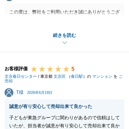
この度は、弊社をご利用いただき誠にありがとうござ
いました。
S様にはいつも快くご対応頂き、無事にご成約まで無
続きを読む
事に至れましたこと、大変感謝しております。
今後とも些細なことでも構いませんので、不動産につ
いてお困りのことがございましたら、お気軽にお問い
合わせください。
5
引き続きどうぞよろしくお願い致します。
お客様評価
文京春日センター
/ 東京都
文京区
（
春日駅
）の
マンション
を
ご
売却
T様
T様
2026年6月19日
閉じる
誠意が有り安心して売却出来て良かった
子どもが東急グループに関わりがあるので信頼はして
いたが、担当者が誠意が有り安心して売却出来て良か