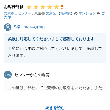
5
お客様評価
文京春日センター
/ 東京都
文京区
（
根津駅
）の
マンション
を
ご
売却
閉じる
S様
S様
2026年4月20日
柔軟に対応してくださいまして感謝しております
丁寧にかつ柔軟に対応してくださいまして、感謝して
おります。
東急リバブル
センターからの返答
この度は、弊社にてご売却のお取引をいただき、また
アンケートのご協力をいただきまして、誠に有難うご
ざいます。
続きを読む
S様および親御様のN様がご満足いただけるご条件に