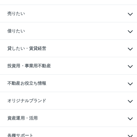
マンションの購入
新築・分譲マンションの購入
売りたい
中古マンションの購入
一戸建ての購入
マンションの売却・査定
新築一戸建ての購入
一戸建ての売却・査定
借りたい
中古一戸建ての購入
土地の売却・査定
土地の購入
スピードAI査定
不動産購入の流れ
物件を借りる
不動産売却について
注目キーワード物件特集
オフィス・店舗の賃貸
貸したい・賃貸経営
不動産査定について
購入ガイド
借りるときの流れ
売却サービス
借りるガイド
不動産売却の流れ
無料賃料査定
多言語対応
不動産買換えの流れ
マンション賃料データ
投資用・事業用不動産
売却ガイド
賃貸管理プラン
English
繁体中文
簡体中文
リロケーションについて
投資用不動産
貸すときの流れ
事業用不動産
不動産お役立ち情報
貸すガイド
マンション投資
投資用マンション
不動産AIアドバイザー Tellus Talk
マンション一棟
マンションライブラリー
オリジナルブランド
アパート経営
人気マンションランキング
アパート投資用物件
暮らしに役立つ不動産メディア

収益物件
当社売主リノベーションマンション
「Lnote」
ビル購入（ビル一棟）
一棟リノベーションマンション

資産運用・活用
不動産相場・不動産価格情報
投資用不動産の売却査定
L`GENTE（ルジェンテ）
不動産売却FAQ
事業用不動産の売却査定
区分リノベーションマンション

不動産コラム・ニュース
等価交換事業
海外不動産
Lideas（リディアス）
不動産用語集
不動産M&A
各種サポート
投資用一棟レジデンスWELL
