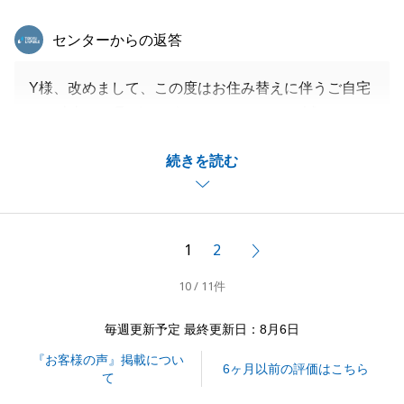
東急リバブル
センターからの返答
Y様、改めまして、この度はお住み替えに伴うご自宅
のご売却のお取引をお任せいただきまして誠にありが
とうございました。
続きを読む
先行してお住み替え先のご契約をなされており、後か
らご自宅のご売却をされることに対して、ご不安事も
尽きなかったことかと存じます。
Y様ご家族皆様の内見者様方々に対するご配慮などの
1
2
次へ
多大なるご理解ご協力が無ければ、最適なお住み替え
10 / 11件
が実現しなかったと存じますので、改めて深く御礼申
し上げます。
毎週更新予定 最終更新日：8月6日
また、ご転居先のお住まいの件やお知り合いの方々の
『お客様の声』掲載につい
不動産に関するご相談事などがございましたら、お気
6ヶ月以前の評価はこちら
て
軽にお申し付けいただけましたら幸いです。