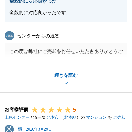
全般的に対応良かった
全般的に対応良かったです。
東急リバブル
センターからの返答
この度は弊社にご売却をお任せいただきありがとうご
ざいました。
Ｔ様のご協力のおかげでスムーズにお取引が完了でき
続きを読む
たかと存じます。
誠にありがとうございました。
今後とも不動産売買等でご相談がございましたらお気
軽にお申し付けください。
5
引き続き、何卒よろしくお願いいたします。
お客様評価
上尾センター
/ 埼玉県
北本市
（
北本駅
）の
マンション
を
ご売却
I様
I様
2026年3月29日