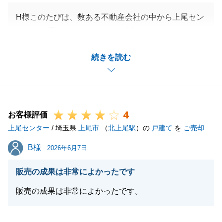
H様このたびは、数ある不動産会社の中から上尾セン
ターをお選びいただきまして、誠にありがとうござい
ます。
続きを読む
H様の大切な不動産のお取引をサポートさせていただ
けたこと、大変嬉しく存じます。
ご不安な点を解消でき、安心してお任せいただけたと
のこと、私としても大変安堵いたしました。
4
このような温かいお言葉をいただき、重ねて感謝申し
お客様評価
上尾センター
上げます。
/ 埼玉県
上尾市
（
北上尾駅
）の
戸建て
を
ご売却
今後もH様の「不動産のよき相談役」として、末永く
B様
B様
2026年6月7日
お付き合いさせていただけましたら幸いです。
引き続き、よろしくお願いいたします。
販売の成果は非常によかったです
販売の成果は非常によかったです。
閉じる