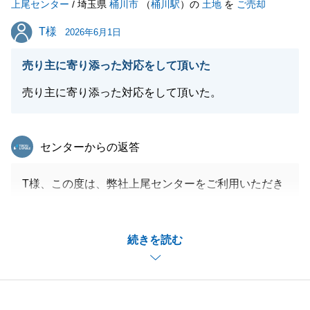
上尾センター
引き続き、よろしくお願いいたします。
/ 埼玉県
桶川市
（
桶川駅
）の
土地
を
ご売却
T様
T様
2026年6月1日
閉じる
売り主に寄り添った対応をして頂いた
売り主に寄り添った対応をして頂いた。
東急リバブル
センターからの返答
T様、この度は、弊社上尾センターをご利用いただき
ありがとうございました。
現地でも何度かお打合せさせていただきありがとうご
続きを読む
ざいます。
また不動産に関することで何かございましたら、お気
軽にお申し付けいただければと存じます。
今後とも東急リバブルをよろしくお願いいたします。