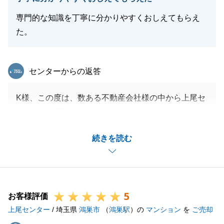
専門的な知識を丁寧に分かりやすくおしえてもらえ
た。
東急リバブル
センターからの返答
K様、この度は、数ある不動産会社様の中から上尾セ
ンターをお選びいただきまして、誠にありがとうござ
います。
続きを読む
無事に早期でご成約できましたこと心よりお祝い申し
上げますとともに、K様の大切な不動産のお取引をサ
ポートさせていただけたこと、大変嬉しく思います。
今後もK様の「不動産のよき相談役」として、末永く
5
お付き合いさせていただけましたら幸いです。
お客様評価
上尾センター
引き続き、よろしくお願いいたします。
/ 埼玉県
鴻巣市
（
鴻巣駅
）の
マンション
を
ご売却