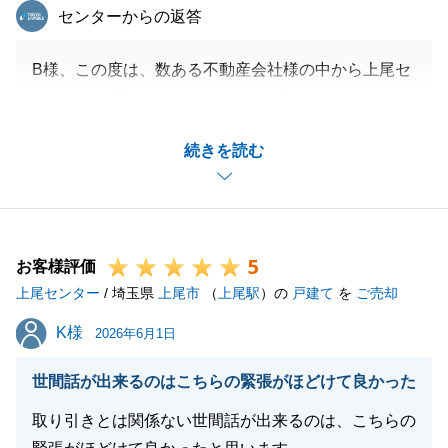
東急リバブル
センターからの返答
B様、この度は、数ある不動産会社様の中から上尾セ
ンターをお選びいただきまして、誠にありがとうござ
います。
続きを読む
B様の大切な不動産のお取引をサポートさせていただ
けたこと、大変嬉しく思います。
また、このたびは不動産のお取引につきまして、二度
目となるご用命を賜り、心より感謝申し上げます。
5
今後もB様の「不動産のよき相談役」として、末永く
お客様評価
上尾センター
お付き合いさせていただけましたら幸いです。
/ 埼玉県
上尾市
（
上尾駅
）の
戸建て
を
ご売却
引き続き、よろしくお願いいたします。
K様
K様
2026年6月1日
世間話が出来るのはこちらの緊張がほどけて良かった
閉じる
取り引きとは関係ない世間話が出来るのは、こちらの