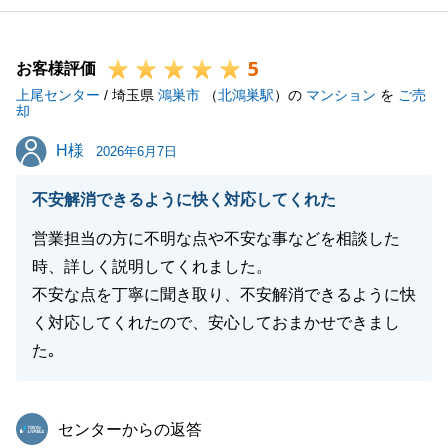
5
お客様評価
上尾センター
/ 埼玉県
鴻巣市
（
北鴻巣駅
）の
マンション
を
ご売
却
H様
H様
2026年6月7日
不安解消できるように快く対応してくれた
営業担当の方に不明な点や不安な事などを相談した
時、詳しく説明してくれました。
不安な点を丁寧に聞き取り、不安解消できるように快
く対応してくれたので、安心しておまかせできまし
た｡
東急リバブル
センターからの返答