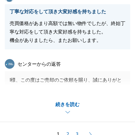
閉じる
丁寧な対応をして頂き大変好感を持ちました
売買価格があまり高額では無い物件でしたが、終始丁
寧な対応をして頂き大変好感を持ちました。
機会がありましたら、またお願いします。
東急リバブル
センターからの返答
I様、この度はご売却のご依頼を賜り、誠にありがと
うございます。
また、お褒めの言葉も頂戴し、大変嬉しく存じます。
続きを読む
ご売却まで少しお時間を要してしまいましたが、とて
も良い買主様と巡り合うことができ、嬉しく存じま
す。
これもI様のご協力があったからこそでございます。
1
2
3
次へ