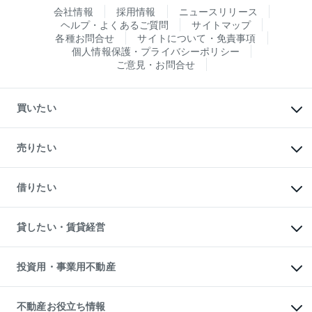
会社情報
採用情報
ニュースリリース
ヘルプ・よくあるご質問
サイトマップ
各種お問合せ
サイトについて・免責事項
個人情報保護・プライバシーポリシー
ご意見・お問合せ
買いたい
マンションの購入
新築・分譲マンションの購入
売りたい
中古マンションの購入
一戸建ての購入
マンションの売却・査定
新築一戸建ての購入
一戸建ての売却・査定
借りたい
中古一戸建ての購入
土地の売却・査定
土地の購入
スピードAI査定
不動産購入の流れ
物件を借りる
不動産売却について
注目キーワード物件特集
オフィス・店舗の賃貸
貸したい・賃貸経営
不動産査定について
購入ガイド
借りるときの流れ
売却サービス
借りるガイド
不動産売却の流れ
無料賃料査定
多言語対応
不動産買換えの流れ
マンション賃料データ
投資用・事業用不動産
売却ガイド
賃貸管理プラン
English
繁体中文
簡体中文
リロケーションについて
投資用不動産
貸すときの流れ
事業用不動産
不動産お役立ち情報
貸すガイド