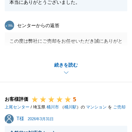
本当にありがとうございました。
東急リバブル
センターからの返答
この度は弊社にご売却をお任せいただき誠にありがと
うございました。
N様のご協力のおかげでスムーズにお取引ができたか
続きを読む
と存じます。
今後とも不動産売買等でお困り事がございましたらお
気軽にご連絡下さい。
引き続き、何卒よろしくお願いいたします。
5
お客様評価
上尾センター
/ 埼玉県
桶川市
（
桶川駅
）の
マンション
を
ご売却
閉じる
T様
T様
2026年3月31日