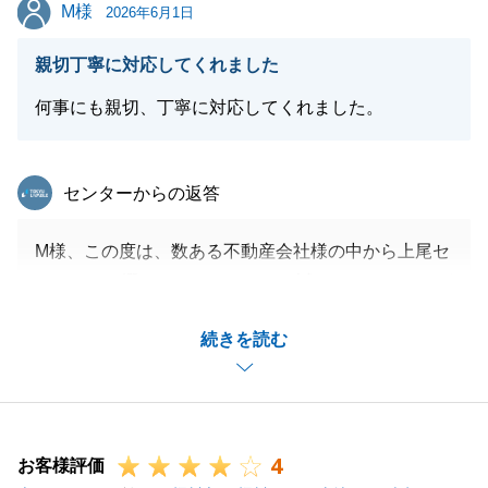
M様
M様
2026年6月1日
閉じる
親切丁寧に対応してくれました
何事にも親切、丁寧に対応してくれました。
東急リバブル
センターからの返答
M様、この度は、数ある不動産会社様の中から上尾セ
ンターをお選びいただきまして、誠にありがとうござ
います。
続きを読む
無事にご成約できましたこと心よりお祝い申し上げま
すとともに、M様の大切な不動産のお取引をサポート
させていただけたこと、大変嬉しく思います。
今後もM様の「不動産のよき相談役」として、末永く
4
お付き合いさせていただけましたら幸いです。
お客様評価