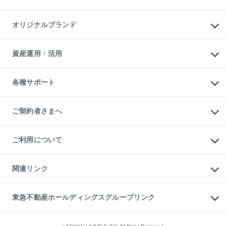
マンション投資
投資用マンション
不動産AIアドバイザー Tellus Talk
マンション一棟
マンションライブラリー
オリジナルブランド
アパート経営
人気マンションランキング
アパート投資用物件
暮らしに役立つ不動産メディア

収益物件
当社売主リノベーションマンション
「Lnote」
ビル購入（ビル一棟）
一棟リノベーションマンション

資産運用・活用
不動産相場・不動産価格情報
投資用不動産の売却査定
L`GENTE（ルジェンテ）
不動産売却FAQ
事業用不動産の売却査定
区分リノベーションマンション

不動産コラム・ニュース
等価交換事業
海外不動産
Lideas（リディアス）
不動産用語集
不動産M&A
各種サポート
投資用一棟レジデンスWELL

不動産なんでもネット相談室
アセットマネジメント・出資
SQUARE（ウェルスクエア）
住まいの税金
不動産小口投資

シニア向けサポート
物件一括検索（購入＆賃貸）
LEGACIA（レガシア）
相続サポート
ご契約者さまへ
リフォームサポート
ご契約者さまサポートメニュー
ご紹介・再契約特典
ご利用について
入居者様専用-各種ご案内（賃貸）
東急こすもす会「こすもすWeb」
本人確認に関するお客様へのお願い
金融商品取引について
関連リンク
東急リバブル ソーシャルメディアポリシー
ご意見・お問い合わせ（金融商品取引専用の相談・お問い合わせ窓口）
すまいValue
保険募集におけるプライバシー・ポリシー
これからご結婚される方に東急百貨店のブライダルクラブ
東急不動産ホールディングスグループリンク
ダイレクトメール（郵送物）・Eメールなどの送付停止について
人材サービスのご用命は 東急リバブルスタッフ株式会社まで
宅地建物取引業者の皆様へ
東北の逸品を贈ります 東北すぐれものセレクション
東急不動産
民泊の開業・運営のご相談は「ReINN株式会社」まで
東急コミュニティー