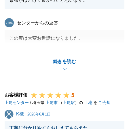
緊張がほどけて良かったと思います。
東急リバブル
センターからの返答
この度は大変お世話になりました。
販売中,ご契約後ご主人様、奥様にお手伝いいただき
助かりました。
続きを読む
販売当初より色々とお打ち合わせを含めましてお気遣
いいただき感謝いたします。
今後もご相談等ございましたらお気軽にお問い合わせ
ください。お引き続き宜しくお願い致します。
5
お客様評価
上尾センター
/ 埼玉県
上尾市
（
上尾駅
）の
土地
を
ご売却
閉じる
K様
K様
2026年6月1日
丁寧に分かりやすくおしえてもらえた