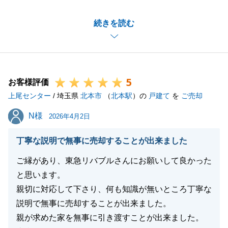
います。
続きを読む
無事にお住み替えできましたこと心よりお祝い申し上
げますとともに、U様の大切な不動産のお取引をサポ
ートさせていただけたこと、大変嬉しく思います。
ご連絡の件についてはご連絡方法を見直してまいりま
5
す。
お客様評価
上尾センター
引き続き、よろしくお願いいたします。
/ 埼玉県
北本市
（
北本駅
）の
戸建て
を
ご売却
N様
N様
2026年4月2日
閉じる
丁寧な説明で無事に売却することが出来ました
ご縁があり、東急リバブルさんにお願いして良かった
と思います。
親切に対応して下さり、何も知識が無いところ丁寧な
説明で無事に売却することが出来ました。
親が求めた家を無事に引き渡すことが出来ました。